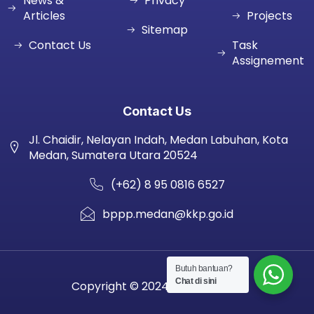
News &
Privacy
Articles
Projects
Sitemap
Contact Us
Task
Assignement
Contact Us
Jl. Chaidir, Nelayan Indah, Medan Labuhan, Kota
Medan, Sumatera Utara 20524
(+62) 8 95 0816 6527
bppp.medan@kkp.go.id
Butuh bantuan?
Chat di sini
Copyright © 2024 BPPP MEDAN