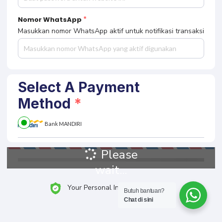
Nomor WhatsApp
Masukkan nomor WhatsApp aktif untuk notifikasi transaksi
Select A Payment
Method
Bank MANDIRI
Please
wait...
Your Personal Information is Safe
Butuh bantuan?
Chat di sini