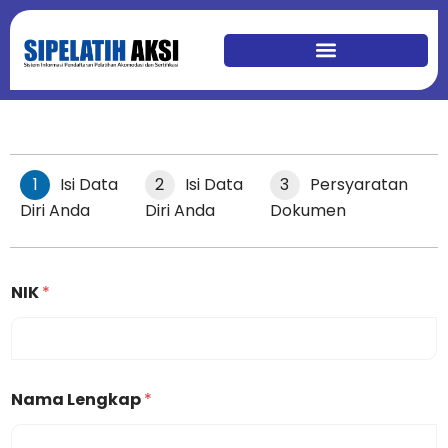
1
Isi Data
2
Isi Data
3
Persyaratan
Diri Anda
Diri Anda
Dokumen
NIK
*
Nama Lengkap
*