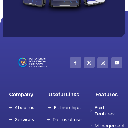
Company
Useful Links
Features
About us
Patnerships
Paid
Features
Services
Terms of use
Management