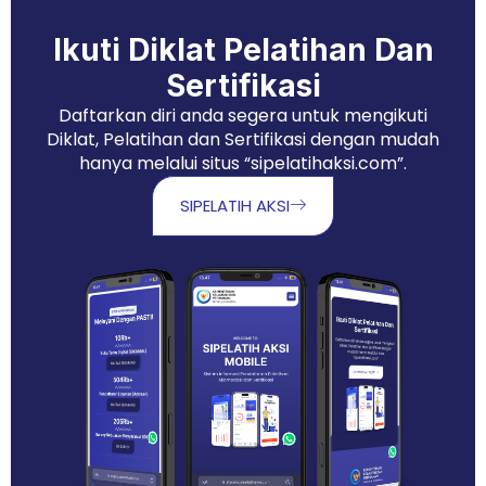
Ikuti Diklat Pelatihan Dan
Sertifikasi
Daftarkan diri anda segera untuk mengikuti
Diklat, Pelatihan dan Sertifikasi dengan mudah
hanya melalui situs “sipelatihaksi.com”.
SIPELATIH AKSI