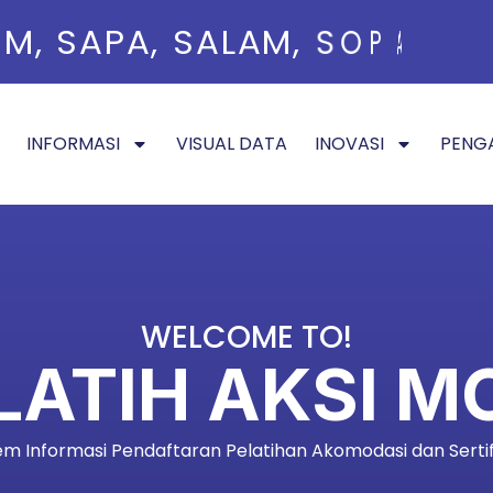
M
U
M
H
,
O
S
R
A
A
P
S
A
S
,
S
S
S
A
S
L
A
.
.
.
M
.
.
!
,
!
!
S
O
P
A
N
,
S
INFORMASI
VISUAL DATA
INOVASI
PENG
WELCOME TO!
IPELATIH AKS
em Informasi Pendaftaran Pelatihan Akomodasi dan Sertif