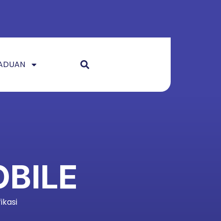
A
N
T
U
N
ADUAN
I
E
L
I
B
O
M
ikasi