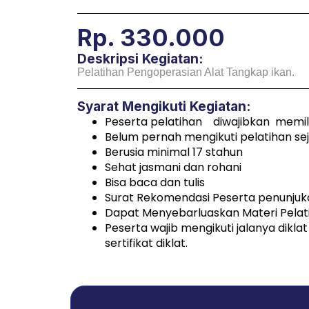
Rp. 330.000
Deskripsi Kegiatan:
Pelatihan Pengoperasian Alat Tangkap ikan.
Syarat Mengikuti Kegiatan:
Peserta pelatihan diwajibkan memili
Belum pernah mengikuti pelatihan sej
Berusia minimal 17 stahun
Sehat jasmani dan rohani
Bisa baca dan tulis
Surat Rekomendasi Peserta penunjuka
Dapat Menyebarluaskan Materi Pelati
Peserta wajib mengikuti jalanya dikla
sertifikat diklat.